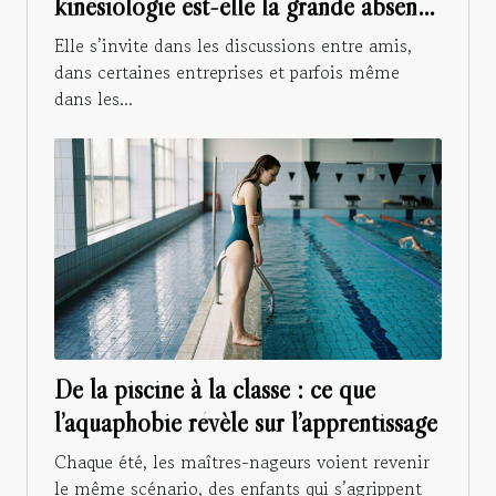
kinésiologie est-elle la grande absente
de votre parcours santé ?
Elle s’invite dans les discussions entre amis,
dans certaines entreprises et parfois même
dans les...
De la piscine à la classe : ce que
l’aquaphobie révèle sur l’apprentissage
Chaque été, les maîtres-nageurs voient revenir
le même scénario, des enfants qui s’agrippent