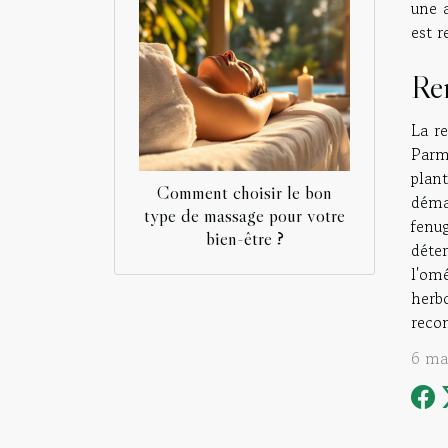
une a
est r
Re
La r
Parm
plan
Comment choisir le bon
démar
type de massage pour votre
fenug
bien-être ?
déte
l'om
herb
recom
6 ma