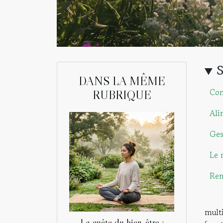
DANS LA MÊME
Com
RUBRIQUE
Ali
Ges
Le 
Rem
mult
La quête du bien-être :