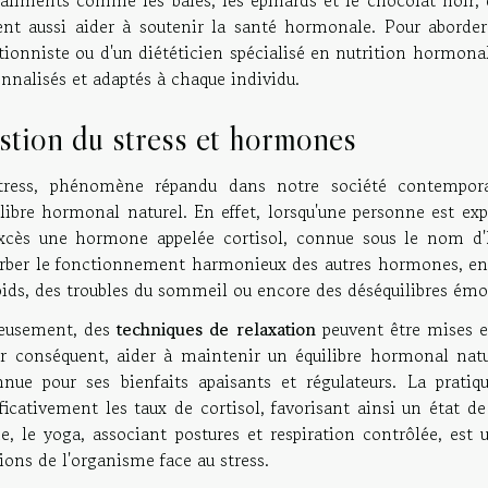
ent aussi aider à soutenir la santé hormonale. Pour aborder
itionniste ou d'un diététicien spécialisé en nutrition hormon
nnalisés et adaptés à chaque individu.
stion du stress et hormones
tress, phénomène répandu dans notre société contemporai
ilibre hormonal naturel. En effet, lorsqu'une personne est ex
xcès une hormone appelée cortisol, connue sous le nom d'
urber le fonctionnement harmonieux des autres hormones, ent
oids, des troubles du sommeil ou encore des déséquilibres émo
eusement, des
techniques de relaxation
peuvent être mises e
ar conséquent, aider à maintenir un équilibre hormonal natu
nnue pour ses bienfaits apaisants et régulateurs. La prati
ficativement les taux de cortisol, favorisant ainsi un état d
, le yoga, associant postures et respiration contrôlée, est
ions de l'organisme face au stress.