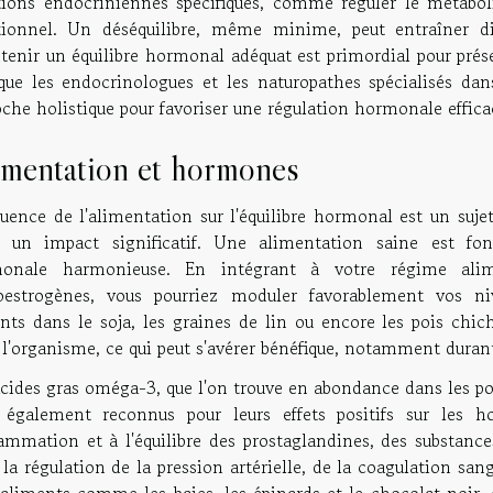
tions endocriniennes spécifiques, comme réguler le métaboli
ionnel. Un déséquilibre, même minime, peut entraîner di
enir un équilibre hormonal adéquat est primordial pour prése
 que les endocrinologues et les naturopathes spécialisés da
che holistique pour favoriser une régulation hormonale effic
imentation et hormones
fluence de l'alimentation sur l'équilibre hormonal est un suj
r un impact significatif. Une alimentation saine est f
onale harmonieuse. En intégrant à votre régime alime
oestrogènes, vous pourriez moduler favorablement vos n
nts dans le soja, les graines de lin ou encore les pois chic
 l'organisme, ce qui peut s'avérer bénéfique, notamment dura
acides gras oméga-3, que l'on trouve en abondance dans les p
 également reconnus pour leurs effets positifs sur les h
flammation et à l'équilibre des prostaglandines, des substanc
la régulation de la pression artérielle, de la coagulation san
aliments comme les baies, les épinards et le chocolat noir, 