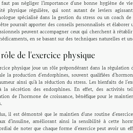
e faut pas négliger l'importance d'une bonne hygiène de vie
vité physique régulière, qui sont autant de leviers agissa
hologue spécialisé dans la gestion du stress ou un coach de
être pourrait apporter des conseils personnalisés et élaborer
essionnels peuvent accompagner ceux qui cherchent à rétablir 
édicaments, en se basant sur des techniques naturelles et une
rôle de l'exercice physique
ercice physique joue un rôle prépondérant dans la régulation 
ule la production d'endorphines, souvent qualifiées d'hormone
humeur ainsi qu'à la réduction du stress. Les bienfaits de l'e
à la sécrétion des endorphines. En effet, des activités te
ration de l'hormone de croissance, bénéfique pour le maintie
s.
us, il est démontré que le maintien d'une routine d'exercice
aux d'insuline, améliorant ainsi la sensibilité à cette hor
rdial de noter que chaque forme d'exercice peut avoir un eff