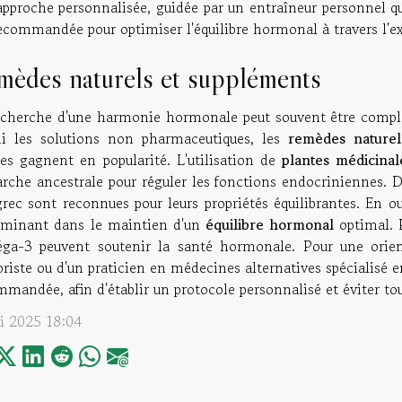
pproche personnalisée, guidée par un entraîneur personnel qu
ecommandée pour optimiser l'équilibre hormonal à travers l'ex
mèdes naturels et suppléments
echerche d'une harmonie hormonale peut souvent être comple
i les solutions non pharmaceutiques, les
remèdes naturel
tes gagnent en popularité. L'utilisation de
plantes médicinal
che ancestrale pour réguler les fonctions endocriniennes. Des
rec sont reconnues pour leurs propriétés équilibrantes. En ou
rminant dans le maintien d'un
équilibre hormonal
optimal. 
éga-3 peuvent soutenir la santé hormonale. Pour une orient
oriste ou d'un praticien en médecines alternatives spécialisé
mandée, afin d'établir un protocole personnalisé et éviter tou
i 2025 18:04