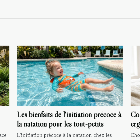
Les bienfaits de l'initiation précoce à
Com
la natation pour les tout-petits
erg
dou
ace
L’initiation précoce à la natation chez les
Choi