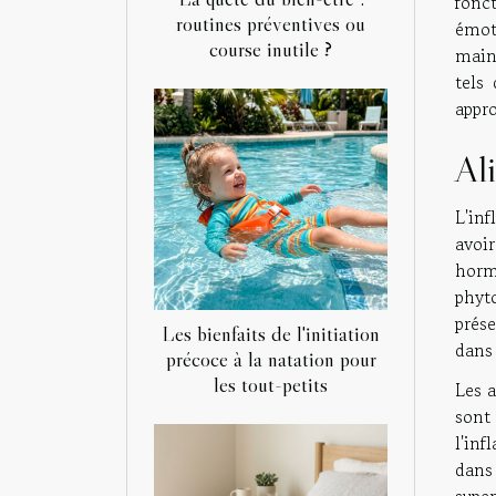
fonc
routines préventives ou
émot
course inutile ?
maint
tels
appro
Al
L'in
avoi
horm
phyt
prése
Les bienfaits de l'initiation
dans
précoce à la natation pour
les tout-petits
Les 
sont
l'in
dans 
super