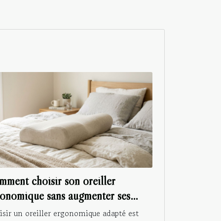
ment choisir son oreiller
onomique sans augmenter ses
leurs cervicales ?
sir un oreiller ergonomique adapté est