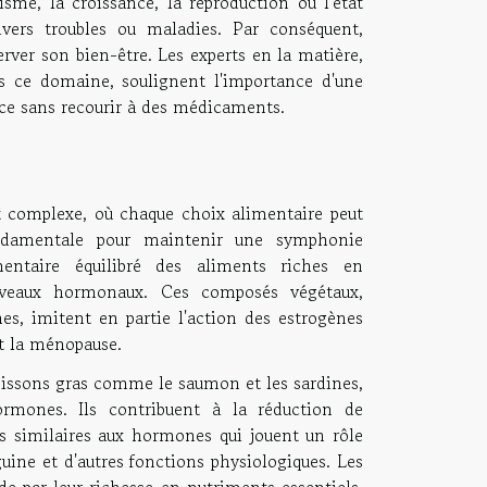
sme, la croissance, la reproduction ou l'état
vers troubles ou maladies. Par conséquent,
rver son bien-être. Les experts en la matière,
ns ce domaine, soulignent l'importance d'une
ace sans recourir à des médicaments.
et complexe, où chaque choix alimentaire peut
ondamentale pour maintenir une symphonie
ntaire équilibré des aliments riches en
iveaux hormonaux. Ces composés végétaux,
hes, imitent en partie l'action des estrogènes
nt la ménopause.
oissons gras comme le saumon et les sardines,
ormones. Ils contribuent à la réduction de
es similaires aux hormones qui jouent un rôle
guine et d'autres fonctions physiologiques. Les
de par leur richesse en nutriments essentiels,