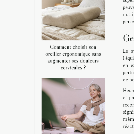
peuv
nutr
perso
Ge
Comment choisir son
Le s
oreiller ergonomique sans
l'équ
augmenter ses douleurs
en e
cervicales ?
pert
de p
Heur
et p
reco
signi
même
réact