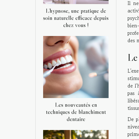
Il n
L’hypnose, une pratique de
acti
soin naturelle efficace depuis
psyc
chez vous !
bien-
prof
des m
Le 
L'ex
stim
de l'
pas 
libé
Les nouveautés en
tissu
techniques de blanchiment
dentaire
De pl
nive
primo